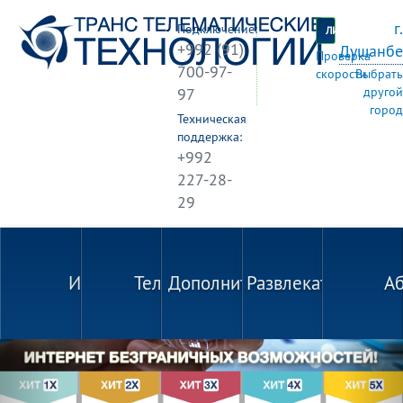
г.
Подключение:
ЛИЧНЫЙ КАБИН
+992 (91)
Душанбе
Проверка
700-97-
скорости
Выбрать
97
другой
город
Техническая
поддержка:
+992
227-28-
29
Интернет
Телевидение
Дополнительные услуги
Развлекательный 
А